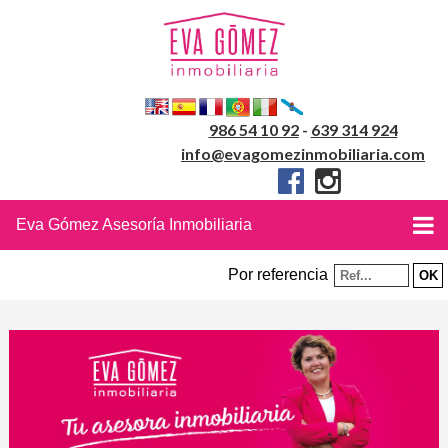
986 54 10 92
-
639 314 924
info@evagomezinmobiliaria.com
Eva Gómez Asesoría Inmobiliaria
Por referencia