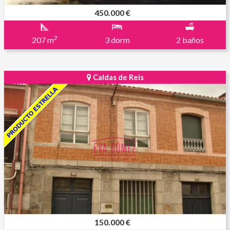
450.000 €
2
207 m
3 dorm
2 baños
Caldas de Reis
150.000 €