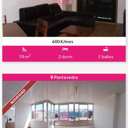
600 €/mes
2
74 m
2 dorm
1 baños
Pontevedra