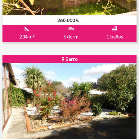
260.000 €
2
234 m
5 dorm
1 baños
Barro