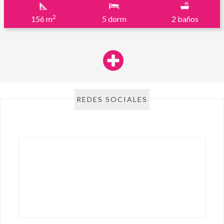
2
156 m
5 dorm
2 baños
REDES SOCIALES