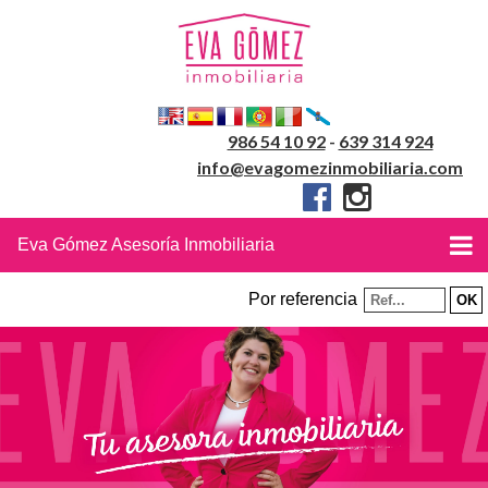
986 54 10 92
-
639 314 924
info@evagomezinmobiliaria.com
Eva Gómez Asesoría Inmobiliaria
Por referencia