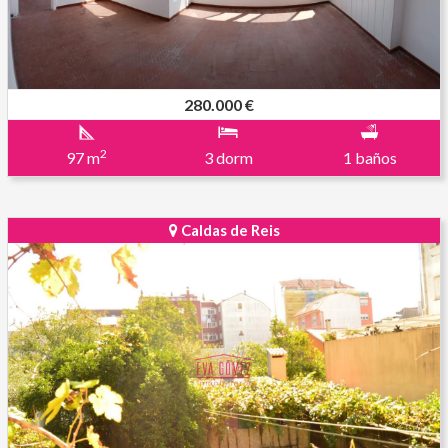
280.000 €
2
97 m
3 dorm
1 baños
Caldas de Reis